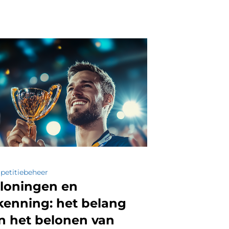
etitiebeheer
loningen en
kenning: het belang
n het belonen van