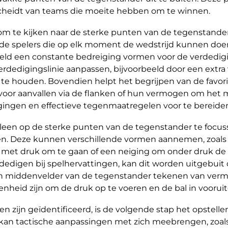
heidt van teams die moeite hebben om te winnen.
om te kijken naar de sterke punten van de tegenstander.
t, de spelers die op elk moment de wedstrijd kunnen doe
eld een constante bedreiging vormen voor de verdedigi
rdedigingslinie aanpassen, bijvoorbeeld door een extra
 te houden. Bovendien helpt het begrijpen van de favor
voor aanvallen via de flanken of hun vermogen om het 
gingen en effectieve tegenmaatregelen voor te bereide
lleen op de sterke punten van de tegenstander te focuss
en. Deze kunnen verschillende vormen aannemen, zoals
et druk om te gaan of een neiging om onder druk de ba
edigen bij spelhervattingen, kan dit worden uitgebuit d
een middenvelder van de tegenstander tekenen van vermo
genheid zijn om de druk op te voeren en de bal in vooru
 zijn geïdentificeerd, is de volgende stap het opstelle
 kan tactische aanpassingen met zich meebrengen, zoals