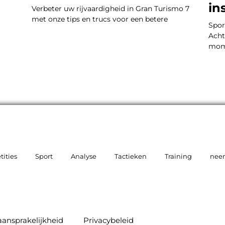
in
Verbeter uw rijvaardigheid in Gran Turismo 7
met onze tips en trucs voor een betere
Spor
Acht
mom
ities
Sport
Analyse
Tactieken
Training
neem
aansprakelijkheid
Privacybeleid