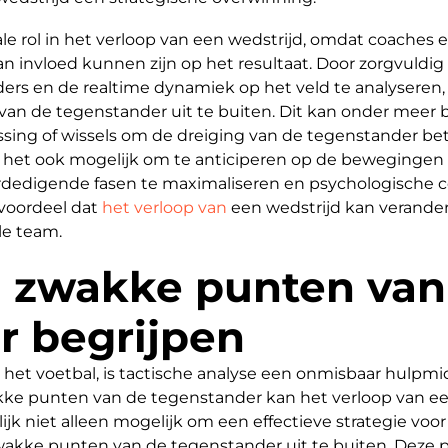
iale rol in het verloop van een wedstrijd, omdat coache
 invloed kunnen zijn op het resultaat. Door zorgvuldig
s en de realtime dynamiek op het veld te analyseren, 
 de tegenstander uit te buiten. Dit kan onder meer be
essing of wissels om de dreiging van de tegenstander be
t het ook mogelijk om te anticiperen op de bewegingen
verdedigende fasen te maximaliseren en psychologische c
 voordeel dat
het verloop van
een wedstrijd kan verander
le team.
n zwakke punten van
r begrijpen
 het voetbal, is tactische analyse een onmisbaar hulp
akke punten van de tegenstander kan het verloop van ee
k niet alleen mogelijk om een effectieve strategie voo
wakke punten van de tegenstander uit te buiten. Deze p