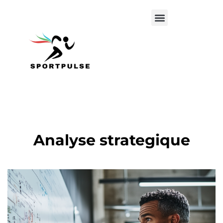
Analyse strategique